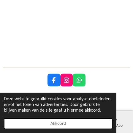
F
I
W
a
n
h
c
s
a
Delen
Deel
Share
Delen
Deze website gebruikt cookies voor analyse-doeleinden
e
t
t
© 2021 - 2024 2x2lifestyle.be
en/of het tonen van advertenties. Door gebruik te
b
a
s
blijven maken van de site gaat u hiermee akkoord.
o
g
A
o
r
p
k
a
p
Akkoord
E-mailadres
Kaart
Instagram
WhatsApp
m